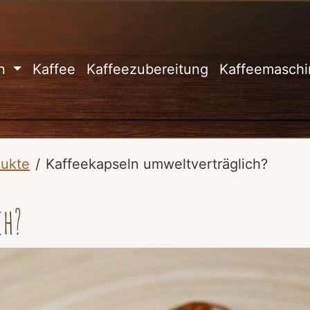
in
Kaffee
Kaffeezubereitung
Kaffeemasch
dukte
Kaffeekapseln umweltverträglich?
ch?